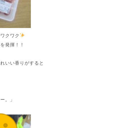
でワクワク
りを発揮！！
入れいい香りがすると
ろー。」