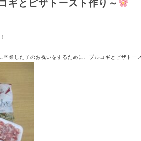
コギとピザトースト作り～
す！
に卒業した子のお祝いをするために、プルコギとピザトー