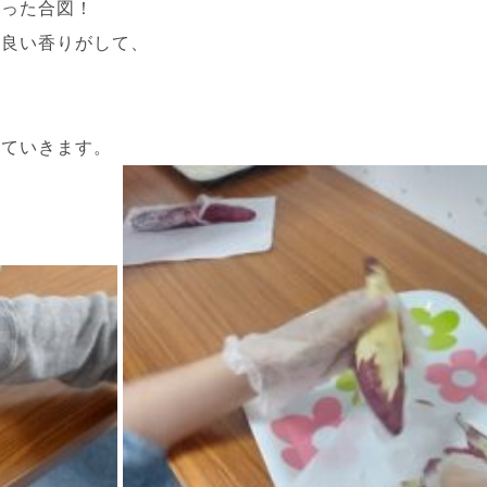
通った合図！
と良い香りがして、
いていきます。