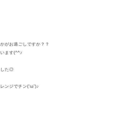
いかがお過ごしですか？？
ます(^^♪
ました◎
ジでチン(‘ω’)♪