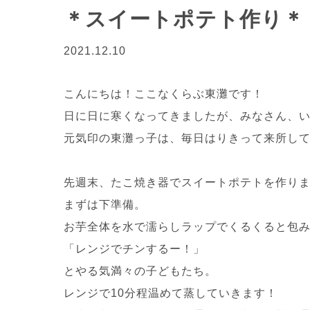
＊スイートポテト作り＊
2021.12.10
こんにちは！ここなくらぶ東灘です！
日に日に寒くなってきましたが、みなさん、
元気印の東灘っ子は、毎日はりきって来所してい
先週末、たこ焼き器でスイートポテトを作り
まずは下準備。
お芋全体を水で濡らしラップでくるくると包みレン
「レンジでチンするー！」
とやる気満々の子どもたち。
レンジで10分程温めて蒸していきます！